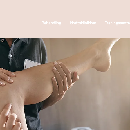
Behandling
Idrettsklinikken
Treningssente