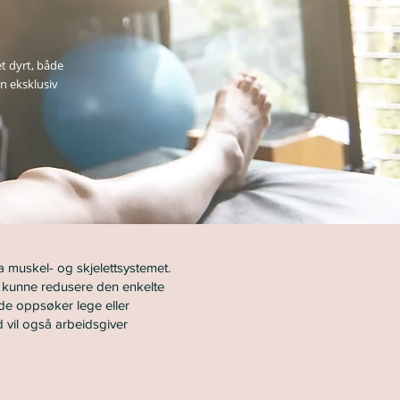
t dyrt, både
n eksklusiv
ra muskel- og skjelettsystemet.
il kunne redusere den enkelte
de oppsøker lege eller
 vil også arbeidsgiver