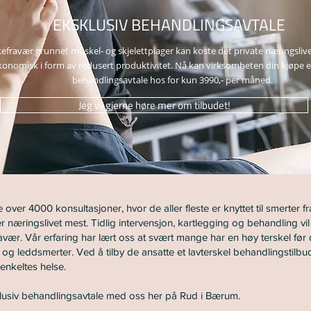
EKSKLUSIV BEHANDLINGSAVTALE
efravær grunnet muskel- og skjelettplager kan koste det private næringslive
onomisk i form av redusert produktivitet. Nå kan virksomheten din kjøpe e
behandlingsavtale hos for kun 3990,- per måned.
Jeg vil gjerne høre mer om tilbudet!
over 4000 konsultasjoner, hvor de aller fleste er knyttet til smerter f
r næringslivet mest. Tidlig intervensjon, kartlegging og behandling v
ær. Vår erfaring har lært oss at svært mange har en høy terskel før 
g leddsmerter. Ved å tilby de ansatte et lavterskel behandlingstilbud
 enkeltes helse.
klusiv behandlingsavtale med oss her på Rud i Bærum.