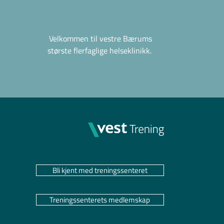
Velkommen til vestre Bærums
største flerfaglige helseklinikk.
Bli kjent med treningssenteret
Treningssenterets medlemskap