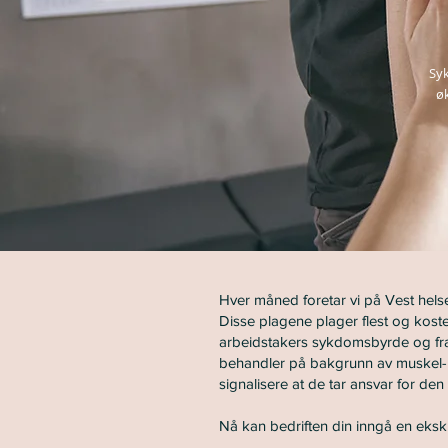
Syk
øk
Hver måned foretar vi på Vest helse 
Disse plagene plager flest og koste
arbeidstakers sykdomsbyrde og frav
behandler på bakgrunn av muskel- o
signalisere at de tar ansvar for den
Nå kan bedriften din inngå en eks