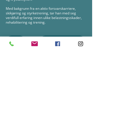
Med bakgrunn fra en aktiv forsvarskarriere,
skikjøring og styrketrening, tar han med seg
verdifull erfaring innen ulike belastningsskader,
rehabilitering og trening.
TIMEBESTILLING
Ønsker du å komme i kontakt
med sentralbordet vårt?
Ta kontakt på telefon eller mail.
post@vesthelse.no
67 150 150