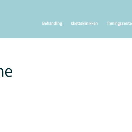
Behandling
Idrettsklinikken
Treningssente
ne