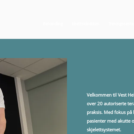
Behandling
Idrettsklinikken
Treningssente
Velkommen til Vest Hel
over 20 autoriserte te
praksis. Med fokus på 
pasienter med akutte 
skjelettsystemet.