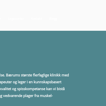
r
Legesenter
Kontakt
Blogg
se. Bærums største flerfaglige klinikk med
rapeuter og leger i en kunnskapsbasert
kvalitet og spisskompetanse kan vi bistå
og vedvarende plager fra muskel-