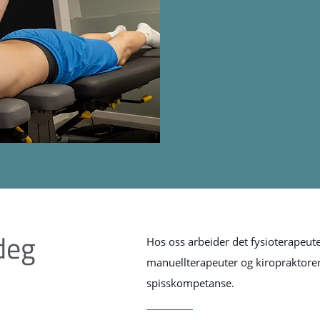
deg
Hos oss arbeider det fysioterapeute
manuellterapeuter og kiropraktore
?
spisskompetanse.