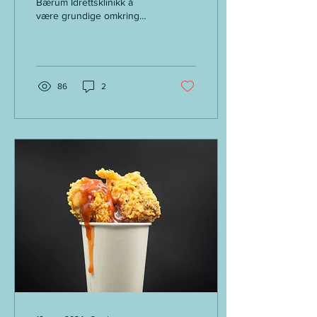
Bærum Idrettsklinikk å
være grundige omkring
indikasjon for
injeksjonsbehandling. Ikke
alle trenger injeksjon. De f
86
2