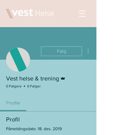
Flere handlinger
Følg
Admin
Vest helse & trening
0 Følgere
0 Følger
Profile
Profil
Påmeldingsdato: 18. des. 2019