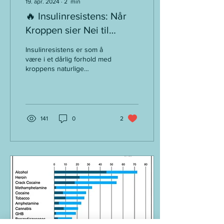
19. apr. 2024
∙
2
min
🔥 Insulinresistens: Når
Kroppen sier Nei til
Insulinets Invitasjon 🔥
Insulinresistens er som å
være i et dårlig forhold med
kroppens naturlige
sukkerregulator, insulin.
Når kroppens celler blir
mindre...
141
0
2