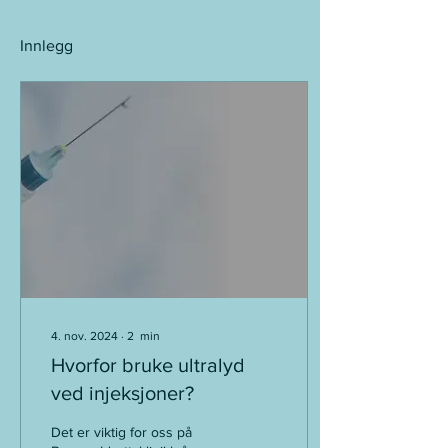
Innlegg
4. nov. 2024
∙
2
min
Hvorfor bruke ultralyd
ved injeksjoner?
Det er viktig for oss på