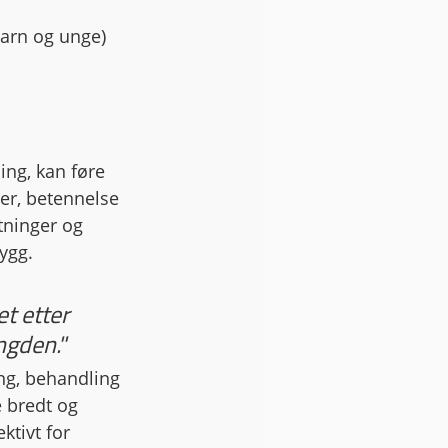
 barn og unge)
ing, kan føre 
nger, betennelse 
tninger og 
rygg.
t etter 
ngden."
ng, behandling 
e bredt og 
tivt for 