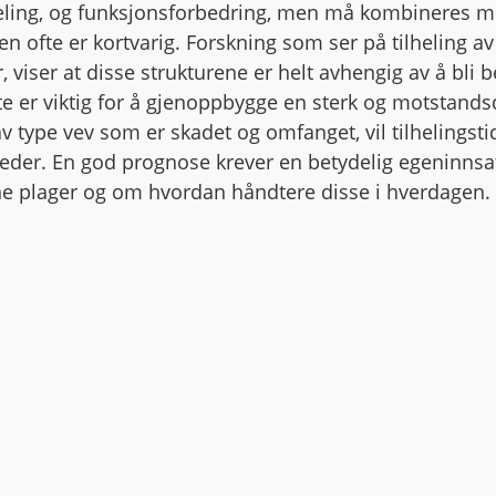
heling, og funksjonsforbedring, men må kombineres med
en ofte er kortvarig. Forskning som ser på tilheling av
 viser at disse strukturene er helt avhengig av å bli be
tte er viktig for å gjenoppbygge en sterk og motstands
v type vev som er skadet og omfanget, vil tilhelingstid
neder. En god prognose krever en betydelig egeninnsa
e plager og om hvordan håndtere disse i hverdagen. 