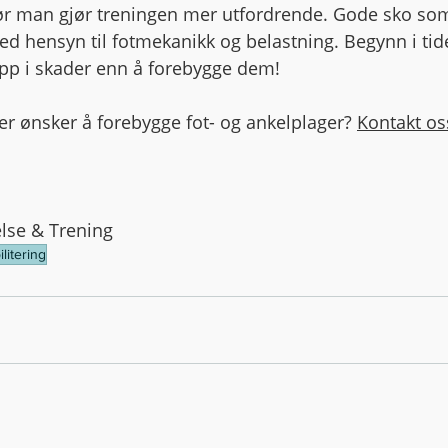
før man gjør treningen mer utfordrende. Gode sko som
med hensyn til fotmekanikk og belastning. Begynn i tide
opp i skader enn å forebygge dem!
ler ønsker å forebygge fot- og ankelplager? 
Kontakt os
else & Trening 
litering