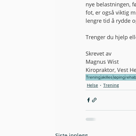
nye belastningen, 
fot, er også viktig 
lengre tid å rydde 
Trenger du hjelp el
Skrevet av
Magnus Wist
Kiropraktor, Vest H
Trening
akilles
løping
rehabi
Helse
Trening
Siste innlegg