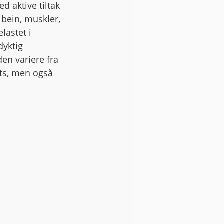
 aktive tiltak 
 bein, muskler, 
lastet i 
dyktig 
en variere fra 
ts, men også 