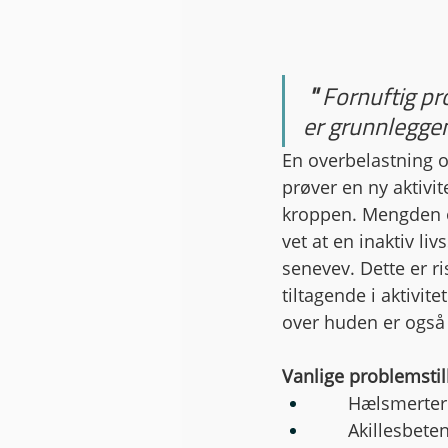
 " 
Fornuftig pro
er grunnlegge
En overbelastning op
prøver en ny aktivit
kroppen. Mengden ove
vet at en inaktiv liv
senevev. Dette er ri
tiltagende i aktivit
over huden er også 
Vanlige problemstill
      Hælsme
      Akillesb