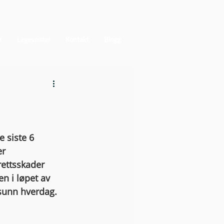
r
Legesenter
Kontakt
Blogg
 siste 6 
r 
ettsskader 
n i løpet av 
 sunn hverdag. 