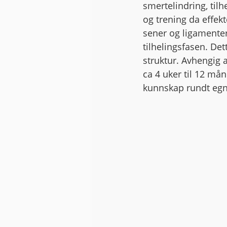
smertelindring, til
og trening da effekt
sener og ligamenter,
tilhelingsfasen. De
struktur. Avhengig a
ca 4 uker til 12 må
kunnskap rundt egn