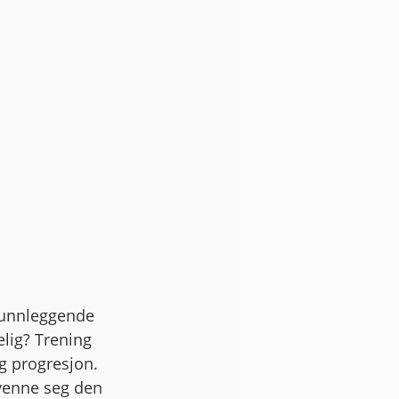
grunnleggende 
lig? Trening 
og progresjon. 
lvenne seg den 