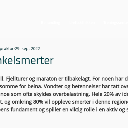
Behandling
Idrettsklinikken
Treningssente
praktor
29. sep. 2022
nkelsmerter
 Fjellturer og maraton er tilbakelagt. For noen har de
somme for beina. Vondter og betennelser har tatt ove
noe som ofte skyldes overbelastning. Hele 20% av idr
, og omkring 80% vil oppleve smerter i denne regione
pens fundament og spiller en viktig rolle i en aktiv og