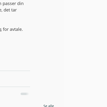
 passer din 
, det tar 
s
 for avtale. 
Se alle