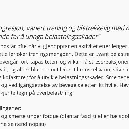
gresjon, variert trening og tilstrekkelig med r
nde for å unngå belastningsskader"
pstår ofte når vi gjenopptar en aktivitet etter lenger 
et eller øker treningsmengden. Dette er uvant belastni
rgår fort kapasiteten, og vi kan få stressreaksjoner i
sstil, og alder blant annet leder til muskelsvinn, stive l
sikofaktorer for å utvikle belastningsskader. Smertene
et og ved igangsettelse av bevegelse etter litt hvile. H
kjente tegn på overbelastning. 
inger er:
rter og smerte under fotbue (plantar fasciitt eller hælspo
etennelse (tendinopati)