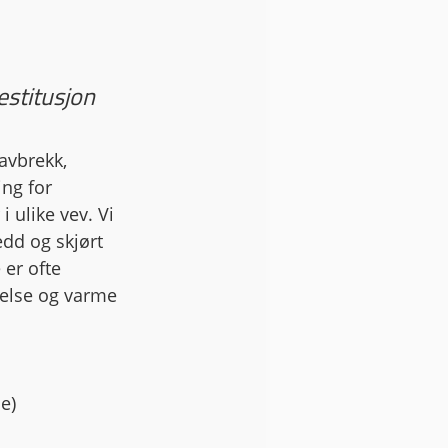
estitusjon 
avbrekk, 
ng for 
 ulike vev. Vi 
edd og skjørt 
 er ofte 
evelse og varme 
le)