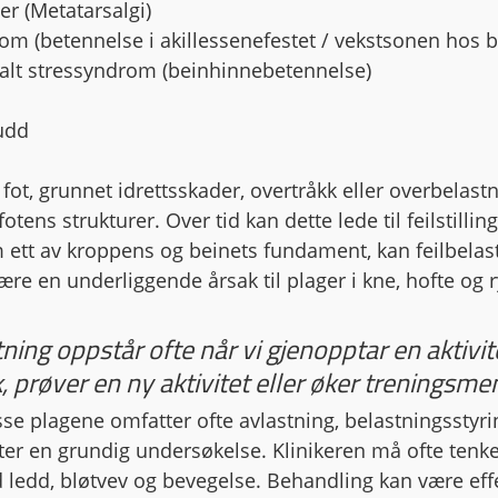
erter (Metatarsalgi)
 sykdom (betennelse i akillessenefestet / vekstsonen hos
t Tibialt stressyndrom (beinhinnebetennelse)
brudd
 fot, grunnet idrettsskader, overtråkk eller overbelastn
 fotens strukturer. Over tid kan dette lede til feilstilli
 ett av kroppens og beinets fundament, kan feilbelas
ære en underliggende årsak til plager i kne, hofte og 
ing oppstår ofte når vi gjenopptar en aktivite
, prøver en ny aktivitet eller øker treningsme
se plagene omfatter ofte avlastning, belastningsstyri
tter en grundig undersøkelse. Klinikeren må ofte tenk
 ledd, bløtvev og bevegelse. Behandling kan være effek