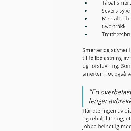
      Tåballsm
      Severs
      Medial
      Overtråkk
      Tretthets
Smerter og stivhet i
til feilbelastning av
og forstuvning. Som
smerter i fot også v
"En overbelastn
lenger avbrekk
Håndteringen av dis
og rehabilitering, e
jobbe helhetlig med