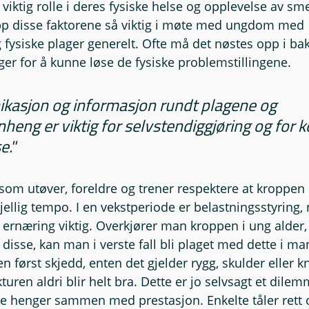
n viktig rolle i deres fysiske helse og opplevelse av sm
pp disse faktorene så viktig i møte med ungdom med 
 fysiske plager generelt. Ofte må det nøstes opp i ba
er for å kunne løse de fysiske problemstillingene.
asjon og informasjon rundt plagene og 
ng er viktig for selvstendiggjøring og for ko
e."
m utøver, foreldre og trener respektere at kroppen er
skjellig tempo. I en vekstperiode er belastningsstyring,
g ernæring viktig. Overkjører man kroppen i ung alder,
disse, kan man i verste fall bli plaget med dette i ma
 først skjedd, enten det gjelder rygg, skulder eller kn
kturen aldri blir helt bra. Dette er jo selvsagt et dilem
 henger sammen med prestasjon. Enkelte tåler rett o