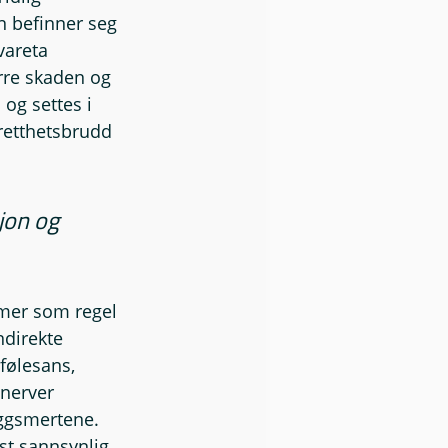
 befinner seg 
vareta 
erre skaden og 
og settes i 
tretthetsbrudd 
jon og 
mmer som regel 
ndirekte 
følesans, 
nerver 
yggsmertene. 
st sannsynlig 