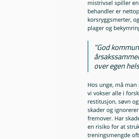
mistrivsel spiller e
behandler er netto
korsryggsmerter, og
plager og bekymring
"God kommunik
årsakssammenhe
over egen hels
Hos unge, må man so
vi vokser alle i for
restitusjon, søvn o
skader og ignorerer 
fremover. Har skaden
en risiko for at stru
treningsmengde ofte