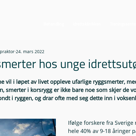
Behandling
Idrettsklinikken
Treningssente
praktor
24. mars 2022
merter hos unge idrettsut
ne vil i løpet av livet oppleve ufarlige ryggsmerter, me
n, smerter i korsrygg er ikke bare noe som skjer de v
dt i ryggen, og drar ofte med seg dette inn i voksenl
Ifølge forskere fra Sverige
hele 40% av 9-18 åringer p