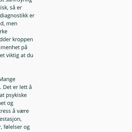
isk, så er 
diagnostikk er 
nd, men 
rke 
ydder kroppen 
ummenhet på 
t viktig at du 
 Mange 
Det er lett å 
at psykiske 
het og 
ress å være 
estasjon, 
, følelser og 