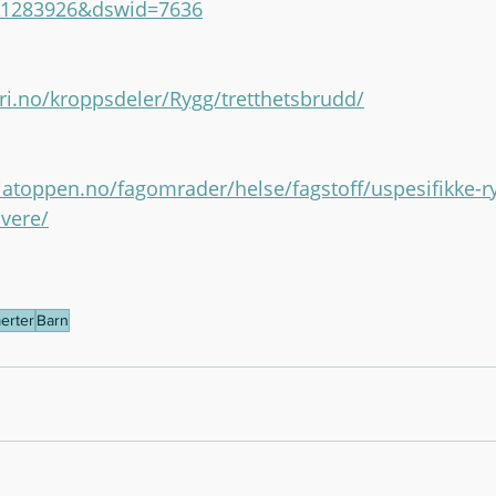
A1283926&dswid=7636
fri.no/kroppsdeler/Rygg/tretthetsbrudd/
iatoppen.no/fagomrader/helse/fagstoff/uspesifikke-r
overe/
erter
Barn