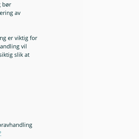
 bør 
ering av 
er viktig for 
andling vil 
ktig slik at 
oravhandling 
?