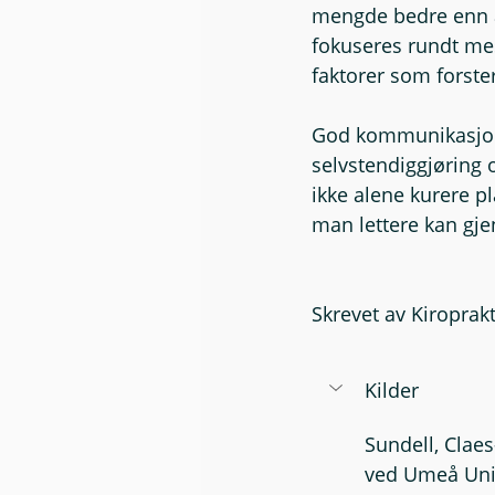
mengde bedre enn an
fokuseres rundt mest
faktorer som forst
God kommunikasjon 
selvstendiggjøring 
ikke alene kurere p
man lettere kan gje
Skrevet av Kiropra
Kilder
Sundell, Clae
ved Umeå Univ