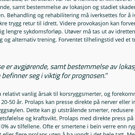
ende, samt bestemmelse av lokasjon og stadiet skaden
en. Behandling og rehabilitering må iverksettes for å i
kre trygg retur til idrett. Videre provokasjon kan forv
ig lengre sykdomsforløp. Utøver må tas ut av idretten 
og alternativ trening. Forventet tilhelingstid ved et 
se er avgjørende, samt bestemmelse av lokas
befinner seg i viktig for prognosen."
 relativt vanlig årsak til korsryggsmerter, og foreko
20-50 år. Prolaps kan presse direkte på nerver eller i
ryggsøylen. Dette kan gi utstrålende smerter, redusere 
sfølelse og kraftsvikt. Prolaps med direkte press på 
0% av tilfellene. Ofte er smertene i bein verre enn r
eller flere prolaps uten å ha vondt i det hele tatt. Me