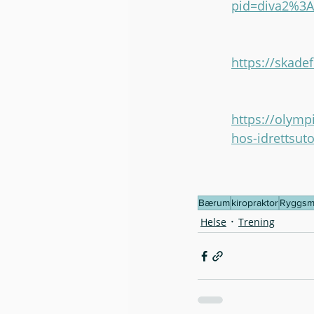
pid=diva2%3
https://skade
https://olymp
hos-idrettsut
Bærum
kiropraktor
Ryggsm
Helse
Trening