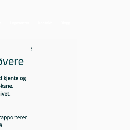
r
Legesenter
Kontakt
Blogg
øvere
d kjente og 
oksne. 
ivet.
 rapporterer 
å 