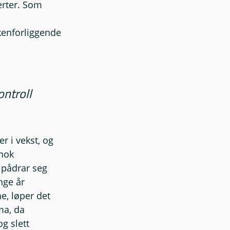
erter. Som 
kenforliggende 
ntroll 
 i vekst, og 
 nok 
 pådrar seg 
nge år 
e, løper det 
ma, da 
g slett 