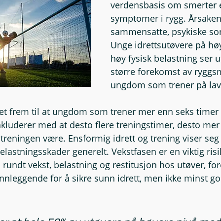
verdensbasis om smerter e
symptomer i rygg. Årsaken
sammensatte, psykiske som
Unge idrettsutøvere på høy
høy fysisk belastning ser ut
større forekomst av ryggs
ungdom som trener på lave
 frem til at ungdom som trener mer enn seks timer i
onkluderer med at desto flere treningstimer, desto mer
 treningen være. Ensformig idrett og trening viser seg
belastningsskader generelt. Vekstfasen er en viktig ris
rundt vekst, belastning og restitusjon hos utøver, for
nnleggende for å sikre sunn idrett, men ikke minst god