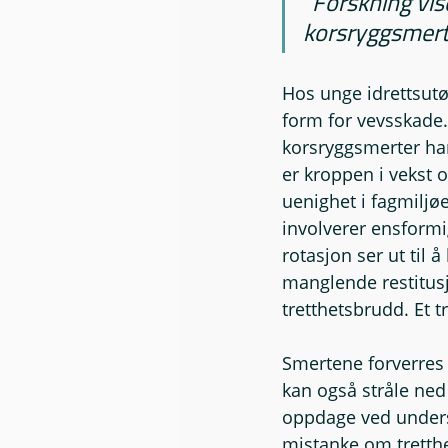
"Forskning vis
korsryggsmerte
Hos unge idrettsutø
form for vevsskade.
korsryggsmerter har 
er kroppen i vekst o
uenighet i fagmiljø
involverer ensform
rotasjon ser ut til 
manglende restitusjo
tretthetsbrudd. Et tr
Smertene forverres o
kan også stråle ned 
oppdage ved unders
mistanke om tretthet