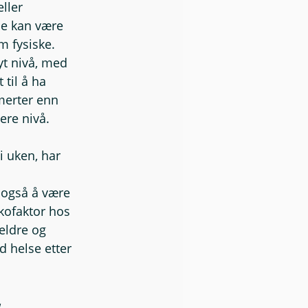
ller 
e kan være 
 fysiske. 
t nivå, med 
 til å ha 
merter enn 
re nivå. 
 uken, har 
 
 også å være 
ikofaktor hos 
eldre og 
 helse etter 