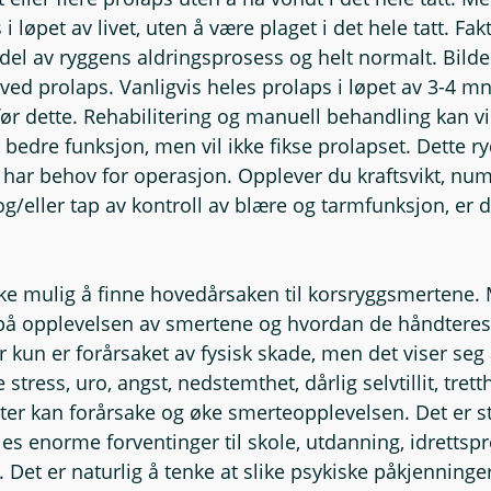
 i løpet av livet, uten å være plaget i det hele tatt. Fakt
 del av ryggens aldringsprosess og helt normalt. Bilde
ved prolaps. Vanligvis heles prolaps i løpet av 3-4 m
ør dette. Rehabilitering og manuell behandling kan vi
bedre funksjon, men vil ikke fikse prolapset. Dette r
 har behov for operasjon. Opplever du kraftsvikt, n
g/eller tap av kontroll av blære og tarmfunksjon, er de
ikke mulig å finne hovedårsaken til korsryggsmertene.
n på opplevelsen av smertene og hvordan de håndteres. 
 kun er forårsaket av fysisk skade, men det viser seg 
stress, uro, angst, nedstemthet, dårlig selvtillit, trett
er kan forårsake og øke smerteopplevelsen. Det er st
es enorme forventinger til skole, utdanning, idrettspr
e. Det er naturlig å tenke at slike psykiske påkjenninger