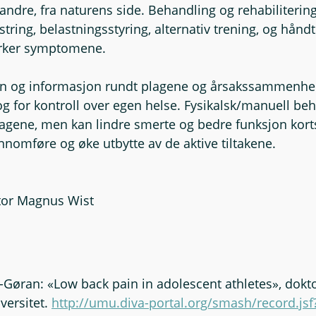
dre, fra naturens side. Behandling og rehabilitering
ring, belastningsstyring, alternativ trening, og håndt
erker symptomene. 
og informasjon rundt plagene og årsakssammenheng 
og for kontroll over egen helse. Fysikalsk/manuell beh
lagene, men kan lindre smerte og bedre funksjon kortsi
nnomføre og øke utbytte av de aktive tiltakene.
ktor Magnus Wist
s-Gøran: «Low back pain in adolescent athletes», dokt
ersitet. 
http://umu.diva-portal.org/smash/record.jsf