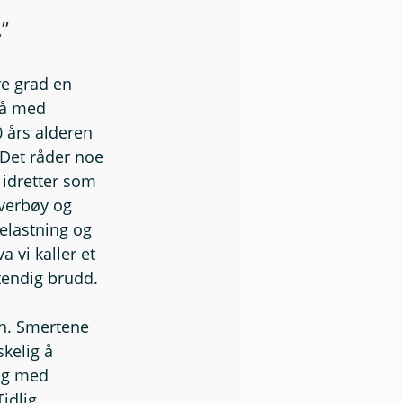
 
"
e grad en 
vå med 
0 års alderen 
. Det råder noe 
 idretter som 
verbøy og 
elastning og 
 vi kaller et 
stendig brudd. 
en. Smertene 
kelig å 
og med 
idlig 