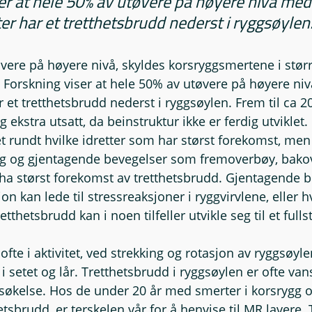
er at hele 50% av utøvere på høyere nivå med
r har et tretthetsbrudd nederst i ryggsøylen.
vere på høyere nivå, skyldes korsryggsmertene i størr
 Forskning viser at hele 50% av utøvere på høyere ni
et tretthetsbrudd nederst i ryggsøylen. Frem til ca 2
g ekstra utsatt, da beinstruktur ikke er ferdig utviklet
et rundt hvilke idretter som har størst forekomst, men
ig og gjentagende bevegelser som fremoverbøy, bako
å ha størst forekomst av tretthetsbrudd. Gjentagende b
n kan lede til stressreaksjoner i ryggvirvlene, eller hva
etthetsbrudd kan i noen tilfeller utvikle seg til et full
fte i aktivitet, ved strekking og rotasjon av ryggsøyl
i setet og lår. Tretthetsbrudd i ryggsøylen er ofte vans
økelse. Hos de under 20 år med smerter i korsrygg 
sbrudd, er terskelen vår for å henvise til MR lavere. T